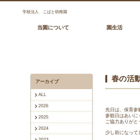
学校法人 こばと幼稚園
当園について
園生活
春の活動
アーカイブ
ALL
2026
先日は、保育参観
参観日はあいに
2025
ご協力ありがとう
2024
少し前になって
2023