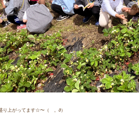
盛り上がってます☆〜（ゝ。∂）